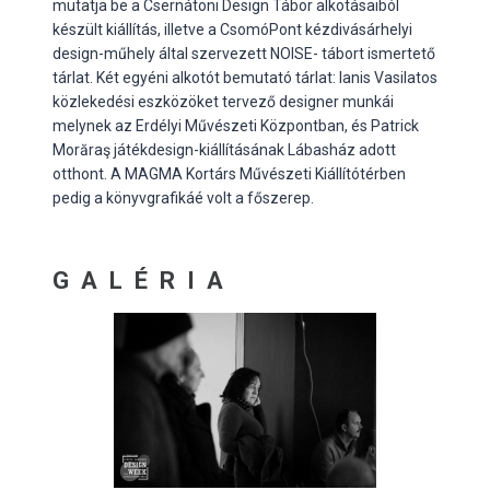
mutatja be a Csernátoni Design Tábor alkotásaiból
készült kiállítás, illetve a CsomóPont kézdivásárhelyi
design-műhely által szervezett NOISE- tábort ismertető
tárlat. Két egyéni alkotót bemutató tárlat: Ianis Vasilatos
közlekedési eszközöket tervező designer munkái
melynek az Erdélyi Művészeti Központban, és Patrick
Morăraş játékdesign-kiállításának Lábasház adott
otthont. A MAGMA Kortárs Művészeti Kiállítótérben
pedig a könyvgrafikáé volt a főszerep.
GALÉRIA