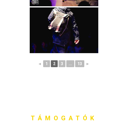
◄
1
2
3
...
13
►
TÁMOGATÓK