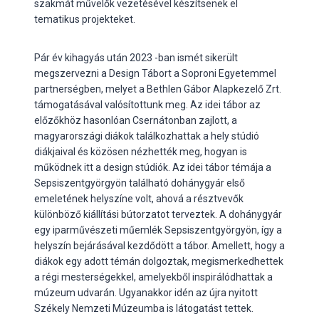
szakmát művelők vezetésével készítsenek el
tematikus projekteket.
Pár év kihagyás után 2023 -ban ismét sikerült
megszervezni a Design Tábort a Soproni Egyetemmel
partnerségben, melyet a Bethlen Gábor Alapkezelő Zrt.
támogatásával valósítottunk meg. Az idei tábor az
előzőkhöz hasonlóan Csernátonban zajlott, a
magyarországi diákok találkozhattak a hely stúdió
diákjaival és közösen nézhették meg, hogyan is
működnek itt a design stúdiók. Az idei tábor témája a
Sepsiszentgyörgyön található dohánygyár első
emeletének helyszíne volt, ahová a résztvevők
különböző kiállítási bútorzatot terveztek. A dohánygyár
egy iparművészeti műemlék Sepsiszentgyörgyön, így a
helyszín bejárásával kezdődött a tábor. Amellett, hogy a
diákok egy adott témán dolgoztak, megismerkedhettek
a régi mesterségekkel, amelyekből inspirálódhattak a
múzeum udvarán. Ugyanakkor idén az újra nyitott
Székely Nemzeti Múzeumba is látogatást tettek.