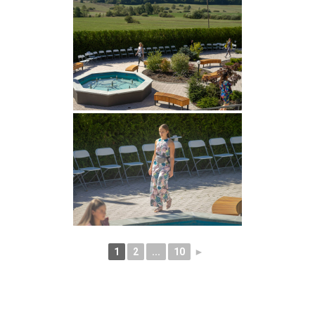
1
2
...
10
►