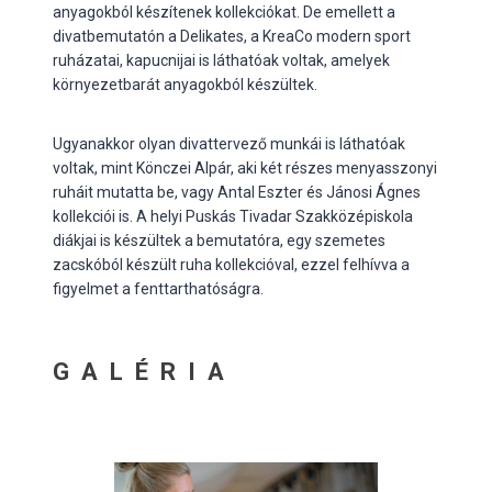
anyagokból készítenek kollekciókat. De emellett a
divatbemutatón a Delikates, a KreaCo modern sport
ruházatai, kapucnijai is láthatóak voltak, amelyek
környezetbarát anyagokból készültek.
Ugyanakkor olyan divattervező munkái is láthatóak
voltak, mint Könczei Alpár, aki két részes menyasszonyi
ruháit mutatta be, vagy Antal Eszter és Jánosi Ágnes
kollekciói is. A helyi Puskás Tivadar Szakközépiskola
diákjai is készültek a bemutatóra, egy szemetes
zacskóból készült ruha kollekcióval, ezzel felhívva a
figyelmet a fenttarthatóságra.
GALÉRIA