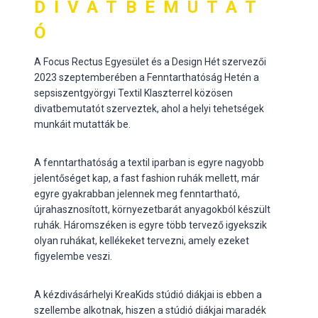
DIVATBEMUTAT
Ó
A Focus Rectus Egyesület és a Design Hét szervezői
2023 szeptemberében a Fenntarthatóság Hetén a
sepsiszentgyörgyi Textil Klaszterrel közösen
divatbemutatót szerveztek, ahol a helyi tehetségek
munkáit mutatták be.
A fenntarthatóság a textil iparban is egyre nagyobb
jelentőséget kap, a fast fashion ruhák mellett, már
egyre gyakrabban jelennek meg fenntartható,
újrahasznosított, környezetbarát anyagokból készült
ruhák. Háromszéken is egyre több tervező igyekszik
olyan ruhákat, kellékeket tervezni, amely ezeket
figyelembe veszi.
A kézdivásárhelyi KreaKids stúdió diákjai is ebben a
szellembe alkotnak, hiszen a stúdió diákjai maradék